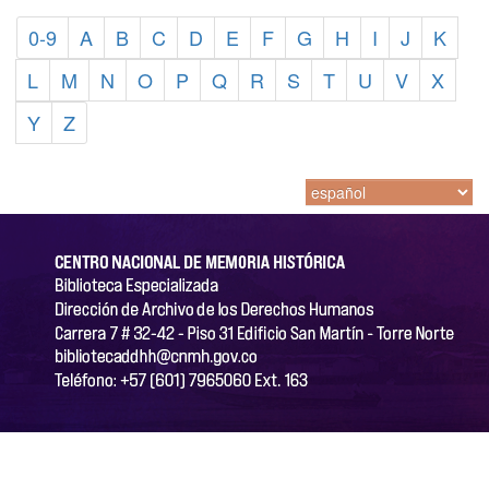
0-9
A
B
C
D
E
F
G
H
I
J
K
L
M
N
O
P
Q
R
S
T
U
V
X
Y
Z