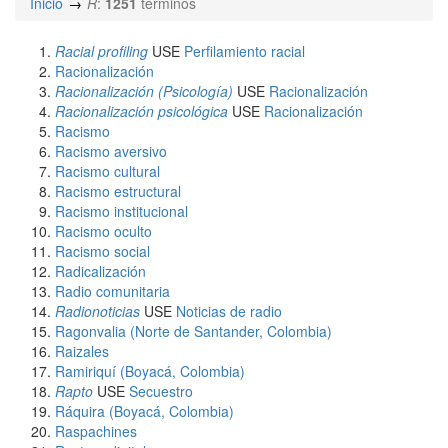
Inicio
R
:
1251
términos
Racial profiling
USE
Perfilamiento racial
Racionalización
Racionalización (Psicología)
USE
Racionalización
Racionalización psicológica
USE
Racionalización
Racismo
Racismo aversivo
Racismo cultural
Racismo estructural
Racismo institucional
Racismo oculto
Racismo social
Radicalización
Radio comunitaria
Radionoticias
USE
Noticias de radio
Ragonvalia (Norte de Santander, Colombia)
Raizales
Ramiriquí (Boyacá, Colombia)
Rapto
USE
Secuestro
Ráquira (Boyacá, Colombia)
Raspachines