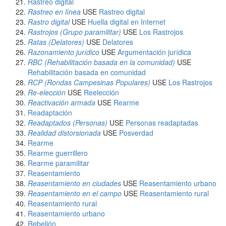
Rastreo digital
Rastreo en línea
USE
Rastreo digital
Rastro digital
USE
Huella digital en Internet
Rastrojos (Grupo paramilitar)
USE
Los Rastrojos
Ratas (Delatores)
USE
Delatores
Razonamiento jurídico
USE
Argumentación jurídica
RBC (Rehabilitación basada en la comunidad)
USE
Rehabilitación basada en comunidad
RCP (Rondas Campesinas Populares)
USE
Los Rastrojos
Re-elección
USE
Reelección
Reactivación armada
USE
Rearme
Readaptación
Readaptados (Personas)
USE
Personas readaptadas
Realidad distorsionada
USE
Posverdad
Rearme
Rearme guerrillero
Rearme paramilitar
Reasentamiento
Reasentamiento en ciudades
USE
Reasentamiento urbano
Reasentamiento en el campo
USE
Reasentamiento rural
Reasentamiento rural
Reasentamiento urbano
Rebelión