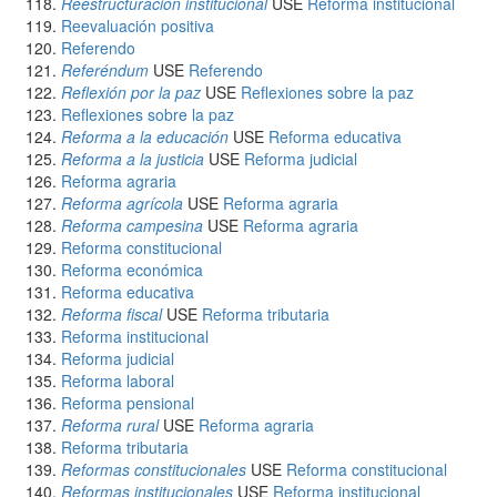
Reestructuración institucional
USE
Reforma institucional
Reevaluación positiva
Referendo
Referéndum
USE
Referendo
Reflexión por la paz
USE
Reflexiones sobre la paz
Reflexiones sobre la paz
Reforma a la educación
USE
Reforma educativa
Reforma a la justicia
USE
Reforma judicial
Reforma agraria
Reforma agrícola
USE
Reforma agraria
Reforma campesina
USE
Reforma agraria
Reforma constitucional
Reforma económica
Reforma educativa
Reforma fiscal
USE
Reforma tributaria
Reforma institucional
Reforma judicial
Reforma laboral
Reforma pensional
Reforma rural
USE
Reforma agraria
Reforma tributaria
Reformas constitucionales
USE
Reforma constitucional
Reformas institucionales
USE
Reforma institucional