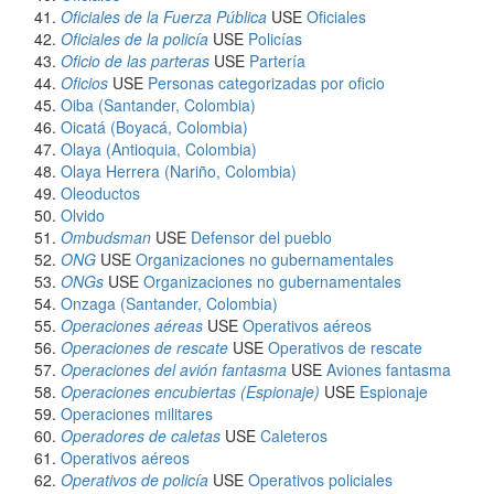
Oficiales de la Fuerza Pública
USE
Oficiales
Oficiales de la policía
USE
Policías
Oficio de las parteras
USE
Partería
Oficios
USE
Personas categorizadas por oficio
Oiba (Santander, Colombia)
Oicatá (Boyacá, Colombia)
Olaya (Antioquia, Colombia)
Olaya Herrera (Nariño, Colombia)
Oleoductos
Olvido
Ombudsman
USE
Defensor del pueblo
ONG
USE
Organizaciones no gubernamentales
ONGs
USE
Organizaciones no gubernamentales
Onzaga (Santander, Colombia)
Operaciones aéreas
USE
Operativos aéreos
Operaciones de rescate
USE
Operativos de rescate
Operaciones del avión fantasma
USE
Aviones fantasma
Operaciones encubiertas (Espionaje)
USE
Espionaje
Operaciones militares
Operadores de caletas
USE
Caleteros
Operativos aéreos
Operativos de policía
USE
Operativos policiales