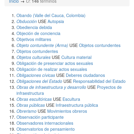
Inicio
O
:
146
términos
Obando (Valle del Cauca, Colombia)
Obducción
USE
Autopsia
Obediencia debida
Objeción de conciencia
Objetivos militares
Objeto contundente (Arma)
USE
Objetos contundentes
Objetos contundentes
Objetos culturales
USE
Cultura material
Obligación de presenciar actos sexuales
Obligación de realizar actos sexuales
Obligaciones cívicas
USE
Deberes ciudadanos
Obligaciones del Estado
USE
Responsabilidad del Estado
Obras de infraestructura y desarrollo
USE
Proyectos de
infraestructura
Obras escultóricas
USE
Escultura
Obras públicas
USE
Infraestructura pública
Obrerismo
USE
Movimientos obreros
Observación participante
Observadores internacionales
Observatorios de pensamiento