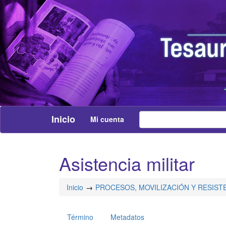
Inicio
Mi cuenta
Asistencia militar
Inicio
PROCESOS, MOVILIZACIÓN Y RESIST
Término
Metadatos